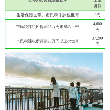
世帯の市民税課税状況
上限
月額
生活保護世帯、市民税非課税世帯
0円
4,600
市民税課税所得割28万円未満の世帯
円
37,200
市民税課税所得割28万円以上の世帯
円